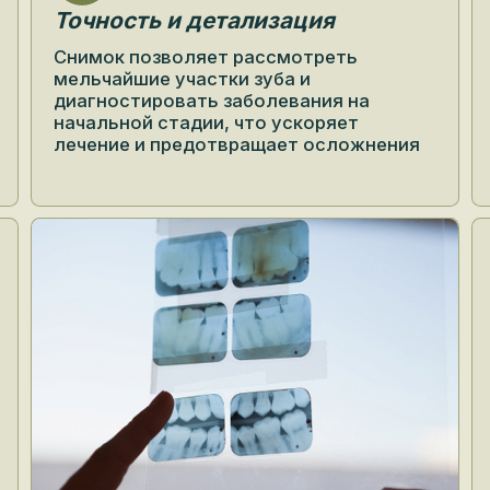
мельчайшие участки зуба и
ми
диагностировать заболевания на
пр
начальной стадии, что ускоряет
во
лечение и предотвращает осложнения
Ко
По
ил
вр
вы
ос