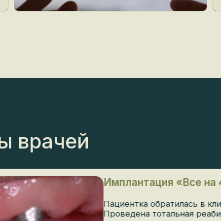
ы врачей
Имплантация «Все на 4 
Пациентка обратилась в клиник
Проведена тотальная реабилит
Врач:
Магомедов Эльдар Робертови