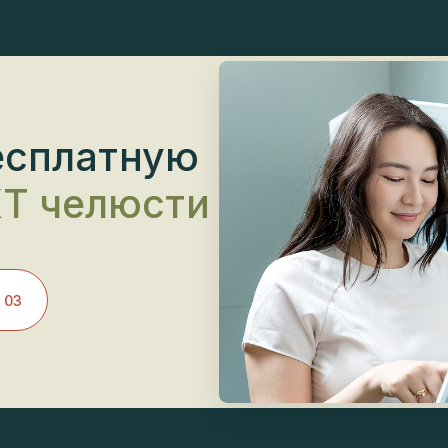
есплатную
Т челюсти
3
ость прицельного сн