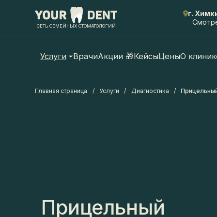
г. Химки,
Смотреть
СЕТЬ СЕМЕЙНЫХ СТОМАТОЛОГИЙ
Услуги
Врачи
Акции 🎁
Кейсы
Цены
О клинике
Главная страница
/
Услуги
/
Диагностика
/
Прицельный с
Прицельный