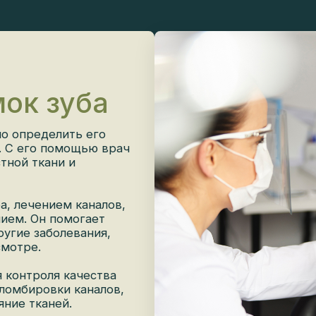
ок зуба
 определить его
 С его помощью врач
ной ткани и
 лечением каналов,
ем. Он помогает
гие заболевания,
отре.
контроля качества
омбировки каналов,
ие тканей.