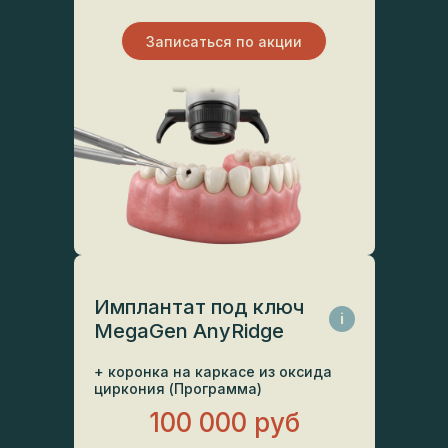
Записаться по акции
Имплантат под ключ
i
MegaGen AnyRidge
+ коронка на каркасе из оксида
циркония (Программа)
100 000 руб