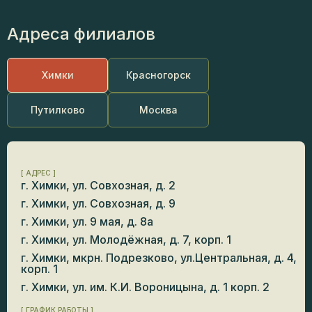
Адреса филиалов
Пульпотомия (ампутация коронковой
1800
пульпы): (медикаментозный вкладыш
руб.
PULPOTEC)
Химки
Красногорск
Лечение пульпита временного зуба
14200
Путилково
Москва
методом ампутации
руб.
Лечение пульпита I-канального
10300
[ АДРЕС ]
временного зуба методом экстирпации (1
руб.
г. Химки, ул. Совхозная, д. 2
посещение)
г. Химки, ул. Совхозная, д. 9
г. Химки, ул. 9 мая, д. 8а
Лечение пульпита I-канального временного
5600
г. Химки, ул. Молодёжная, д. 7, корп. 1
зуба методом экстирпации (2 посещение)
руб.
г. Химки, мкрн. Подрезково, ул.Центральная, д. 4,
корп. 1
г. Химки, ул. им. К.И. Вороницына, д. 1 корп. 2
Лечение пульпита III-канального
13600
временного зуба методом экстирпации (1
руб.
[ ГРАФИК РАБОТЫ ]