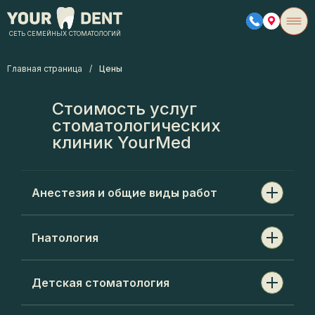
СЕТЬ СЕМЕЙНЫХ СТОМАТОЛОГИЙ
Главная страница
/
Цены
Стоимость услуг
стоматологических
клиник YourMed
Анестезия и общие виды работ
Гнатология
Аппликационная анестезия (в
400
стоматологии)
руб.
Детская стоматология
Прием (осмотр, консультация) врача-
3000
стоматолога-гнатолога первичный
руб.
Проводниковая анестезия (в
1000
стоматологии)
руб.