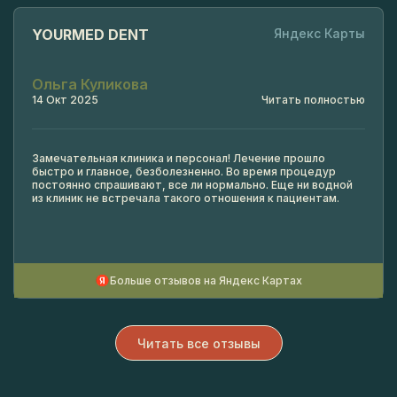
титановыми вставками «AII on 2-4-6»
руб.
акрил (Северный)
YOURMED DENT
Яндекс Карты
Остановка луночного кровотечения без
1700
наложения швов с использованием
руб.
гемостатических материалов
Ольга Куликова
14 Окт 2025
Читать полностью
Наложение шва на слизистую оболочку
800
рта (1 единица)
руб.
Замечательная клиника и персонал! Лечение прошло
быстро и главное, безболезненно. Во время процедур
постоянно спрашивают, все ли нормально. Еще ни водной
из клиник не встречала такого отношения к пациентам.
Снятие послеоперационных швов
600
(лигатур) (в стоматологии)
руб.
Прием (осмотр, консультация) врача-
0
Больше отзывов на Яндекс Картах
стоматолога детского повторный
руб.
(послеоперационный осмотр)
Читать все отзывы
Эндодонтическое лечение временных
900
зубов Наложение девитализирующей
руб.
пасты