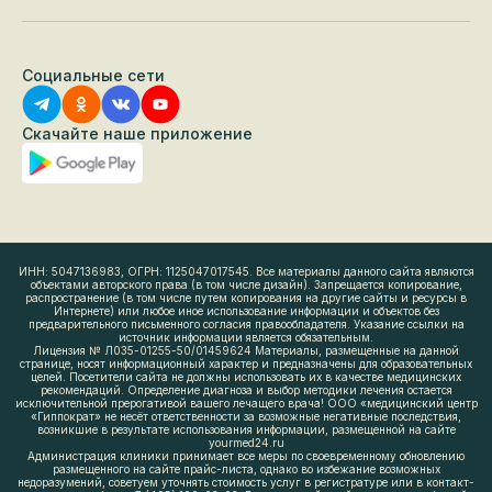
Социальные сети
Скачайте наше приложение
ИНН: 5047136983, ОГРН: 1125047017545. Все материалы данного сайта являются
объектами авторского права (в том числе дизайн). Запрещается копирование,
распространение (в том числе путем копирования на другие сайты и ресурсы в
Интернете) или любое иное использование информации и объектов без
предварительного письменного согласия правообладателя. Указание ссылки на
источник информации является обязательным.
Лицензия № Л035-01255-50/01459624 Материалы, размещенные на данной
странице, носят информационный характер и предназначены для образовательных
целей. Посетители сайта не должны использовать их в качестве медицинских
рекомендаций. Определение диагноза и выбор методики лечения остается
исключительной прерогативой вашего лечащего врача! ООО «медицинский центр
«Гиппократ» не несёт ответственности за возможные негативные последствия,
возникшие в результате использования информации, размещенной на сайте
yourmed24.ru
Администрация клиники принимает все меры по своевременному обновлению
размещенного на сайте прайс-листа, однако во избежание возможных
недоразумений, советуем уточнять стоимость услуг в регистратуре или в контакт-