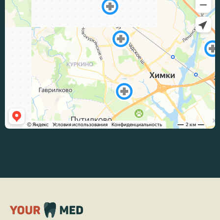
Временное пломбирование лекарственным
1000
препаратом корневого канала (1 канал)
руб.
Инструментальная и медикаментозная
1500
обработка корневого канала (повторная
руб.
механическая и медикаментозная
обработка корневого канала) (1 канал)
Диатермокоагуляция при патологии полости
800
рта и зубов (диатермокоагуляция
руб.
содержимого корневого канала) (1 канал)
Ультразвуковое расширение корневого
800
канала зуба: (ультразвуковая обработка
руб.
корневого канала) (1 канал)