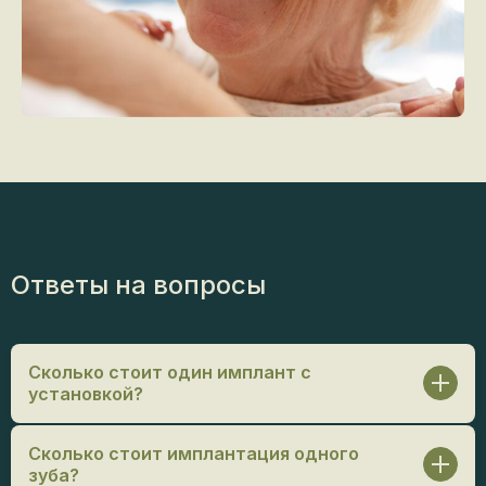
Ответы на вопросы
Сколько стоит один имплант с
установкой?
Стоимость зависит от выбранной системы и
Сколько стоит имплантация одного
клинической ситуации. В среднем — от 15 000
зуба?