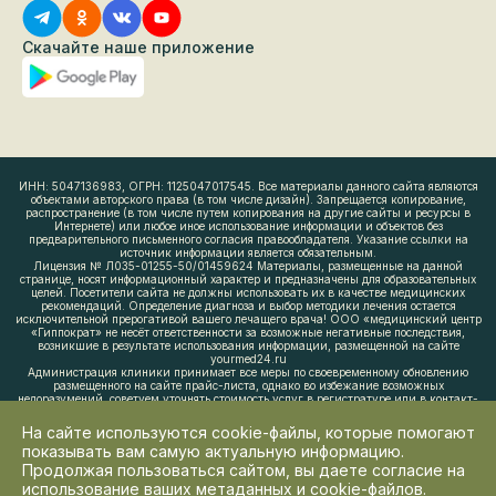
Скачайте наше приложение
ИНН: 5047136983, ОГРН: 1125047017545. Все материалы данного сайта являются
объектами авторского права (в том числе дизайн). Запрещается копирование,
распространение (в том числе путем копирования на другие сайты и ресурсы в
Интернете) или любое иное использование информации и объектов без
предварительного письменного согласия правообладателя. Указание ссылки на
источник информации является обязательным.
Лицензия № Л035-01255-50/01459624 Материалы, размещенные на данной
странице, носят информационный характер и предназначены для образовательных
целей. Посетители сайта не должны использовать их в качестве медицинских
рекомендаций. Определение диагноза и выбор методики лечения остается
исключительной прерогативой вашего лечащего врача! ООО «медицинский центр
«Гиппократ» не несёт ответственности за возможные негативные последствия,
возникшие в результате использования информации, размещенной на сайте
yourmed24.ru
Администрация клиники принимает все меры по своевременному обновлению
размещенного на сайте прайс-листа, однако во избежание возможных
недоразумений, советуем уточнять стоимость услуг в регистратуре или в контакт-
центре по телефону +7 (495) 190-03-03. Размещенный прайс не является офертой.
Медицинские услуги оказываются на основании договора. Имеются
На сайте используются cookie-файлы, которые помогают
противопоказания. Необходима консультация врача. 0+.
показывать вам самую актуальную информацию.
Продолжая пользоваться сайтом, вы даете согласие на
использование ваших метаданных и cookie-файлов.