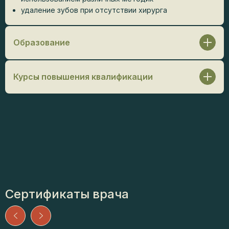
удаление зубов при отсутствии хирурга
Образование
ФГБО УВО «Дагестанский государственный
медицинский университет» / Стоматология, 2022 г.
Курсы повышения квалификации
«НПЦ Старт». Ольга Землякова,
«Перелечивание.Простое решение сложных задач»,
2020 г.
«НПЦ Старт». Ольга Землякова, «Перелечивание.
Извлечение отломков», 2020 г.
«Дентал Эдюкейшн». Дмитрий Николаев, «Сложное
перелечивание»: Резорцин, цемент, биокерамика,
ступени, перфорации», 2024 г.
«Дентал Эдюкейшн». Дмитрий Николаев,
«Диагностика:Витальные зубы», 2024 г.
Сертификаты врача
«Дентал Эдюкейшн». Дмитрий Николаев, «Основные
ошибки препарирования», 2024 г.