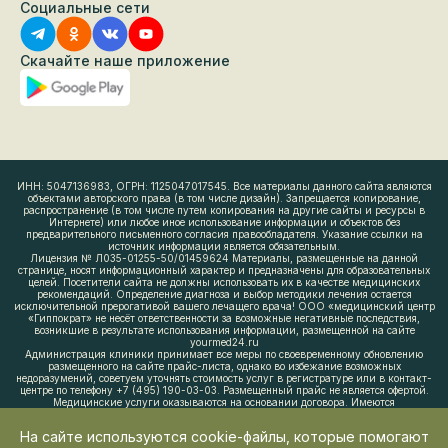
Социальные сети
Скачайте наше приложение
ИНН: 5047136983, ОГРН: 1125047017545. Все материалы данного сайта являются
объектами авторского права (в том числе дизайн). Запрещается копирование,
распространение (в том числе путем копирования на другие сайты и ресурсы в
Интернете) или любое иное использование информации и объектов без
предварительного письменного согласия правообладателя. Указание ссылки на
источник информации является обязательным.
Лицензия № Л035-01255-50/01459624 Материалы, размещенные на данной
странице, носят информационный характер и предназначены для образовательных
целей. Посетители сайта не должны использовать их в качестве медицинских
рекомендаций. Определение диагноза и выбор методики лечения остается
исключительной прерогативой вашего лечащего врача! ООО «медицинский центр
«Гиппократ» не несёт ответственности за возможные негативные последствия,
возникшие в результате использования информации, размещенной на сайте
yourmed24.ru
Администрация клиники принимает все меры по своевременному обновлению
размещенного на сайте прайс-листа, однако во избежание возможных
недоразумений, советуем уточнять стоимость услуг в регистратуре или в контакт-
центре по телефону +7 (495) 190-03-03. Размещенный прайс не является офертой.
Медицинские услуги оказываются на основании договора. Имеются
противопоказания. Необходима консультация врача. 0+.
На сайте используются cookie-файлы, которые помогают