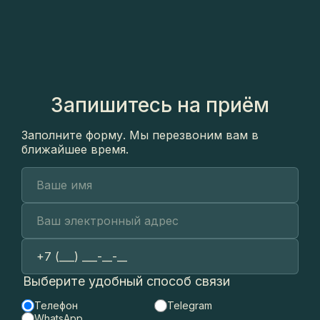
2024 г.
DENTALWORKSHOP. Практический курс «Искусство
препарирования», 2024 г.
GOFFSHTEIN dental development. Практический курс
«Изучение протоколов обработки, ирригации и
обтурации корневых каналов, работа с
микроскопом», 2024 г.
Запишитесь на приём
Заполните форму. Мы перезвоним вам в
ближайшее время.
Выберите удобный способ связи
Телефон
Telegram
WhatsApp