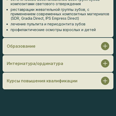
композитами светового отверждения
реставрации жевательной группы зубов, с
применением современных композитных материалов
(SDR, Gradia Direct, IPS Empress Direct)
лечение пульпита и периодонтита зубов
профилактические осмотры взрослых и детей
Образование
Ставропольский государственный медицинский
университет / Стоматолог-терапевт, 2021 г.
Интернатура/ординатура
Ординатура:
ФГБУ ФНКЦ ФМБА России /
Стоматолог-ортопед, 2023 г.
Курсы повышения квалификации
SHIKOV. Ислам Шиков. «Керамические реставрации,
фронтальная и боковая группа», 2021 г.
Анастасия Смолякова. «Эстетика мягких тканей-
планирование и реализация», 2021 г.
Dentsply Sirona. «Актуальные вопросы эндодонтии»,
2022 г.