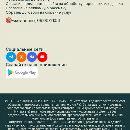
Согласие пользователя сайта на обработку персональных данных
Согласие на рекламную рассылку
Образец договора на оказание услуг
Ежедневно, 09:00-21:00
Социальные сети
Скачайте наше приложение
ИНН: 5047136983, ОГРН: 1125047017545. Все материалы данного сайта являются
объектами авторского права (в том числе дизайн). Запрещается копирование,
распространение (в том числе путем копирования на другие сайты и ресурсы в
Интернете) или любое иное использование информации и объектов без
предварительного письменного согласия правообладателя. Указание ссылки на
источник информации является обязательным.
Лицензия № Л035-01255-50/01459624 Материалы, размещенные на данной
странице, носят информационный характер и предназначены для образовательных
целей. Посетители сайта не должны использовать их в качестве медицинских